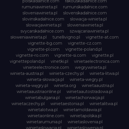
polskadalnice.com
rakouskadalnice.com
rumuniawinieta.pl
rumunskadalnice.com
sloveniawinieta.pl
slovenskadalnice.com
slovinskadalnice.com
slowacja-winieta.pl
slowacjawinieta.pl
sloweniawinieta.pl
svycarskadalnice.com
szwajcariawinieta.pl
słoweniawinieta.pl
tunellivigno.pl
vignette-at.com
vignette-bg.com
vignette-cz.com
vignette-pl.com
vignette-poland.pl
vignette-ro.com
vignette-si.com
vignette.pl
vignettepoland.pl
vinetki.pl
vinietaelectronica.com
vinieteelectronice.com
wegrywinieta.pl
winieta-austria.pl
winieta-czechy.pl
winieta-litwa.pl
winieta-słowacja.pl
winieta-wegry.pl
winieta-węgry.pl
winieta.org
winietaaustria.pl
winietaaustriaonline.pl
winietaautostradowa.pl
winietabulgaria.pl
winietachorwacja.pl
winietaczechy.pl
winietaestonia.pl
winietalitwa.pl
winietalotwa.pl
winietamoldawia.pl
winietaonline.com
winietapolska.pl
winietarumunia.pl
winietaslovenia.pl
winietaslowacja.pl
winietaslowenia.pl