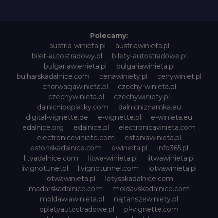
Polecamy:
austria-winieta.pl
austriawinieta.pl
bilet-autostradowy.pl
bilety-autostradowe.pl
bulgariawienieta.pl
bulgariawinieta.pl
bulharskadalnice.com
cenawiniety.pl
cenywiniet.pl
chorwacjawinieta.pl
czechy-winieta.pl
czechywinieta.pl
czechywiniety.pl
dalnicnipoplatky.com
dalnicniznamka.eu
digital-vignette.de
e-vignette.pl
e-winieta.eu
edalnice.org
edalnice.pl
electronicavinieta.com
electroniceviniete.com
estoniawinieta.pl
estonskadalnice.com
ewinieta.pl
info365.pl
litvadalnice.com
litwa-winieta.pl
litwawinieta.pl
livignotunel.pl
livignotunnel.com
lotvawinieta.pl
lotwawinieta.pl
lotysskadalnice.com
madarskadalnice.com
moldavskadalnice.com
moldawiawinieta.pl
najtanszewiniety.pl
oplatyautostradowe.pl
pl-vignette.com