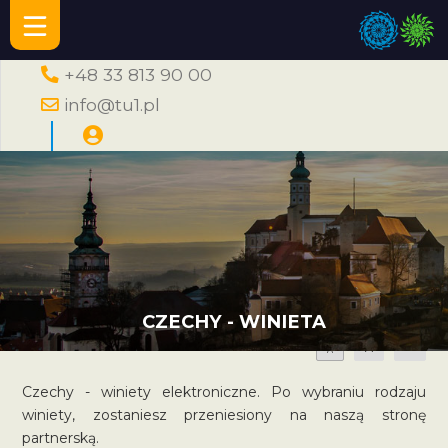
+48 33 813 90 00
info@tu1.pl
CZECHY - WINIETA
A
A
A
Czechy - winiety elektroniczne. Po wybraniu rodzaju
winiety, zostaniesz przeniesiony na naszą stronę
partnerską.