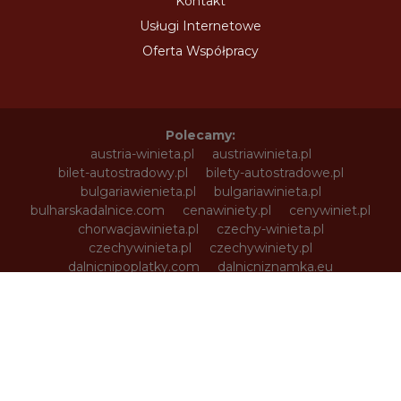
Kontakt
Usługi Internetowe
Oferta Współpracy
Polecamy:
austria-winieta.pl
austriawinieta.pl
bilet-autostradowy.pl
bilety-autostradowe.pl
bulgariawienieta.pl
bulgariawinieta.pl
bulharskadalnice.com
cenawiniety.pl
cenywiniet.pl
chorwacjawinieta.pl
czechy-winieta.pl
czechywinieta.pl
czechywiniety.pl
dalnicnipoplatky.com
dalnicniznamka.eu
digital-vignette.de
e-vignette.pl
e-winieta.eu
edalnice.org
edalnice.pl
electronicavinieta.com
electroniceviniete.com
estoniawinieta.pl
estonskadalnice.com
ewinieta.pl
info365.pl
litvadalnice.com
litwa-winieta.pl
litwawinieta.pl
livignotunel.pl
livignotunnel.com
lotvawinieta.pl
lotwawinieta.pl
lotysskadalnice.com