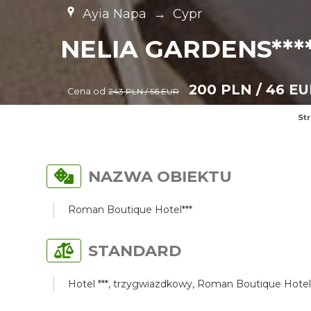
Ayia Napa
→
Cypr
NELIA GARDENS***
200 PLN / 46 E
Cena od
243 PLN / 56 EUR
St
NAZWA OBIEKTU
Roman Boutique Hotel***
STANDARD
Hotel ***, trzygwiazdkowy, Roman Boutique Hotel