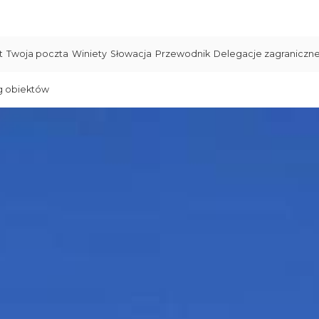
t
Twoja poczta
Winiety
Słowacja
Przewodnik
Delegacje zagraniczn
g obiektów