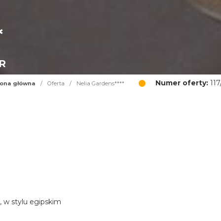
*
UR
Numer oferty:
117
rona główna
/
Oferta
/
Nelia Gardens****
, w stylu egipskim