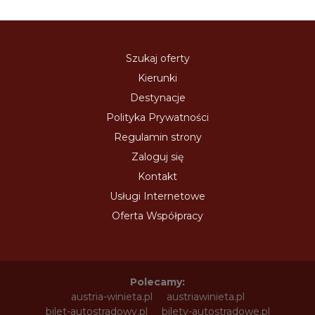
Szukaj oferty
Kierunki
Destynacje
Polityka Prywatności
Regulamin strony
Zaloguj się
Kontakt
Usługi Internetowe
Oferta Współpracy
Polecamy:
austria-winieta.pl
austriawinieta.pl
bilet-autostradowy.pl
bilety-autostradowe.pl