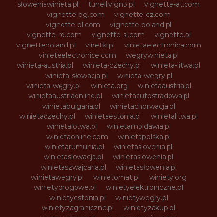
słoweniawinieta.pl
tunellivigno.pl
vignette-at.com
vignette-bg.com
vignette-cz.com
vignette-pl.com
vignette-poland.pl
vignette-ro.com
vignette-si.com
vignette.pl
vignettepoland.pl
vinetki.pl
vinietaelectronica.com
vinieteelectronice.com
wegrywinieta.pl
winieta-austria.pl
winieta-czechy.pl
winieta-litwa.pl
winieta-słowacja.pl
winieta-wegry.pl
winieta-węgry.pl
winieta.org
winietaaustria.pl
winietaaustriaonline.pl
winietaautostradowa.pl
winietabulgaria.pl
winietachorwacja.pl
winietaczechy.pl
winietaestonia.pl
winietalitwa.pl
winietalotwa.pl
winietamoldawia.pl
winietaonline.com
winietapolska.pl
winietarumunia.pl
winietaslovenia.pl
winietaslowacja.pl
winietaslowenia.pl
winietaszwajcaria.pl
winietasłowenia.pl
winietawegry.pl
winietomat.pl
winiety.org
winietydrogowe.pl
winietyelektroniczne.pl
winietyestonia.pl
winietywegry.pl
winietyzagraniczne.pl
winietyzakup.pl