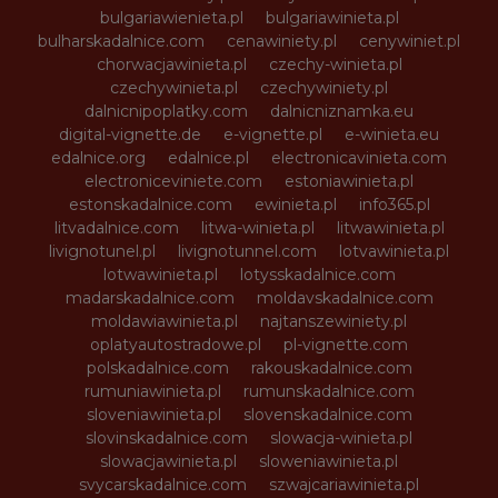
bulgariawienieta.pl
bulgariawinieta.pl
bulharskadalnice.com
cenawiniety.pl
cenywiniet.pl
chorwacjawinieta.pl
czechy-winieta.pl
czechywinieta.pl
czechywiniety.pl
dalnicnipoplatky.com
dalnicniznamka.eu
digital-vignette.de
e-vignette.pl
e-winieta.eu
edalnice.org
edalnice.pl
electronicavinieta.com
electroniceviniete.com
estoniawinieta.pl
estonskadalnice.com
ewinieta.pl
info365.pl
litvadalnice.com
litwa-winieta.pl
litwawinieta.pl
livignotunel.pl
livignotunnel.com
lotvawinieta.pl
lotwawinieta.pl
lotysskadalnice.com
madarskadalnice.com
moldavskadalnice.com
moldawiawinieta.pl
najtanszewiniety.pl
oplatyautostradowe.pl
pl-vignette.com
polskadalnice.com
rakouskadalnice.com
rumuniawinieta.pl
rumunskadalnice.com
sloveniawinieta.pl
slovenskadalnice.com
slovinskadalnice.com
slowacja-winieta.pl
slowacjawinieta.pl
sloweniawinieta.pl
svycarskadalnice.com
szwajcariawinieta.pl