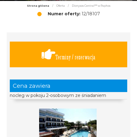
Strona główna
/
Oferta
/
Dionysos Central*** w Paphos
Numer oferty:
12/18107
Terminy / rezerwacja
Cena zawiera
nocleg w pokoju 2-osobowym ze śniadaniem