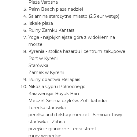
Plaża Varosha
Palm Beach plaża nadziei
Salamina starożytne miasto (2.5 eur wstęp)
Iskele plaża
Ruiny Zamku Kantara
Yoga - najpiękniejsza góra z widokiem na
morze
Kyrenia - stolica hazardu i centrum zakupowe
Port w Kyrenii
Starówka
Zamek w Kyrenii
Ruiny opactwa Bellapais
Nikozja Cypru Północnego
Karawensjar Buyuk Han
Meczet Selima czyli św. Zofii katedra
Turecka starówka
perełka architektury meczet - 5 minaretowy
starówka - Zahria
przejście graniczne Ledra street
mury weneckie