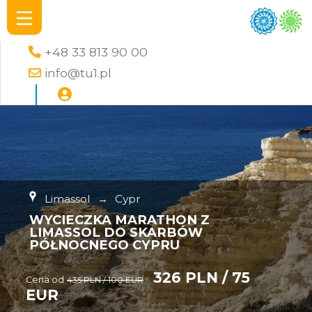
+48 33 813 90 00
info@tu1.pl
Limassol
→
Cypr
WYCIECZKA MARATHON Z
LIMASSOL DO SKARBÓW
PÓŁNOCNEGO CYPRU
326 PLN / 75
Cena od
435 PLN / 100 EUR
EUR