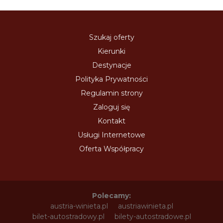
Szukaj oferty
Kierunki
Destynacje
Polityka Prywatności
Regulamin strony
Zaloguj się
Kontakt
Usługi Internetowe
Oferta Współpracy
Polecamy:
austria-winieta.pl
austriawinieta.pl
bilet-autostradowy.pl
bilety-autostradowe.pl