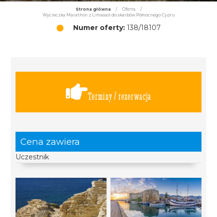
Strona główna
/
Oferta
/
Wycieczka Marathon z Limassol do skarbów Północnego Cypru
Numer oferty:
138/18107
Terminy / rezerwacja
Cena zawiera
Uczestnik