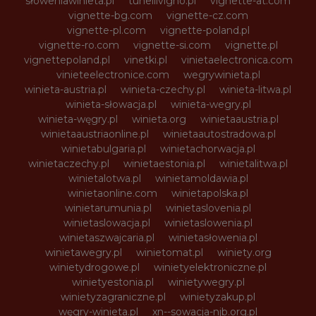
słoweniawinieta.pl
tunellivigno.pl
vignette-at.com
vignette-bg.com
vignette-cz.com
vignette-pl.com
vignette-poland.pl
vignette-ro.com
vignette-si.com
vignette.pl
vignettepoland.pl
vinetki.pl
vinietaelectronica.com
vinieteelectronice.com
wegrywinieta.pl
winieta-austria.pl
winieta-czechy.pl
winieta-litwa.pl
winieta-słowacja.pl
winieta-wegry.pl
winieta-węgry.pl
winieta.org
winietaaustria.pl
winietaaustriaonline.pl
winietaautostradowa.pl
winietabulgaria.pl
winietachorwacja.pl
winietaczechy.pl
winietaestonia.pl
winietalitwa.pl
winietalotwa.pl
winietamoldawia.pl
winietaonline.com
winietapolska.pl
winietarumunia.pl
winietaslovenia.pl
winietaslowacja.pl
winietaslowenia.pl
winietaszwajcaria.pl
winietasłowenia.pl
winietawegry.pl
winietomat.pl
winiety.org
winietydrogowe.pl
winietyelektroniczne.pl
winietyestonia.pl
winietywegry.pl
winietyzagraniczne.pl
winietyzakup.pl
węgry-winieta.pl
xn--sowacja-njb.org.pl