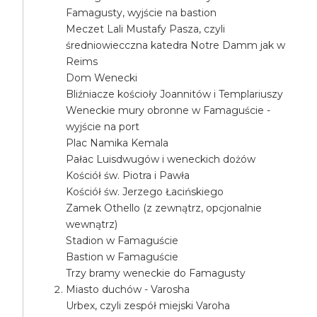
Famagusty, wyjście na bastion
Meczet Lali Mustafy Pasza, czyli
średniowiecczna katedra Notre Damm jak w
Reims
Dom Wenecki
Bliźniacze kościoły Joannitów i Templariuszy
Weneckie mury obronne w Famaguście -
wyjście na port
Plac Namika Kemala
Pałac Luisdwugów i weneckich dożów
Kościół św. Piotra i Pawła
Kościół św. Jerzego Łacińskiego
Zamek Othello (z zewnątrz, opcjonalnie
wewnątrz)
Stadion w Famaguście
Bastion w Famaguście
Trzy bramy weneckie do Famagusty
Miasto duchów - Varosha
Urbex, czyli zespół miejski Varoha