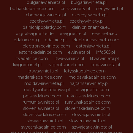
bulgariawienieta.pl
bulgariawinieta.pl
bulharskadalnice.com
cenawiniety.pl
cenywiniet.pl
chorwacjawinieta.pl
czechy-winieta.pl
czechywinieta.pl
czechywiniety.pl
dalnicnipoplatky.com
dalnicniznamka.eu
digital-vignette.de
e-vignette.pl
e-winieta.eu
edalnice.org
edalnice.pl
electronicavinieta.com
electroniceviniete.com
estoniawinieta.pl
estonskadalnice.com
ewinieta.pl
info365.pl
litvadalnice.com
litwa-winieta.pl
litwawinieta.pl
livignotunel.pl
livignotunnel.com
lotvawinieta.pl
lotwawinieta.pl
lotysskadalnice.com
madarskadalnice.com
moldavskadalnice.com
moldawiawinieta.pl
najtanszewiniety.pl
oplatyautostradowe.pl
pl-vignette.com
polskadalnice.com
rakouskadalnice.com
rumuniawinieta.pl
rumunskadalnice.com
sloveniawinieta.pl
slovenskadalnice.com
slovinskadalnice.com
slowacja-winieta.pl
slowacjawinieta.pl
sloweniawinieta.pl
svycarskadalnice.com
szwajcariawinieta.pl