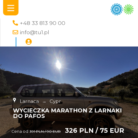
+48 33 813 90 00
info@tu1.pl
Larnaca
→
Cypr
WYCIECZKA MARATHON Z LARNAKI
DO PAFOS
326 PLN / 75 EUR
Cena od
391 PLN / 90 EUR