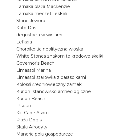
Larnaka plaża Mackenzie
Larnaka meczet Tekkeli
Słone Jezioro
Kato Dris
degustacja w winiarni
Lefkara
Choroikoitia neolityczna wioska
White Stones znakomite kredowe skałki
Governor's Beach
Limassol Marina
Limassol starówka z parasolkami
Kolossi średniowieczny zamek
Kurion stanowisko archeologiczne
Kurion Beach
Pisouri
Klif Cape Aspro
Plaża Dog's
Skała Afrodyty
Mandria pola gospodarcze