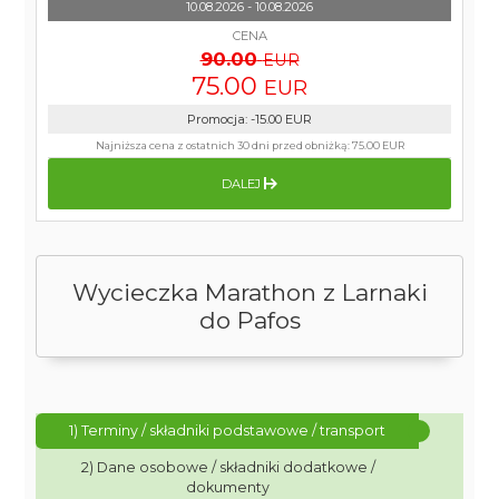
10.08.2026 - 10.08.2026
CENA
90.00
EUR
75.00
EUR
Promocja
:
-15.00
EUR
Najniższa cena z ostatnich 30 dni przed obniżką:
75.00 EUR
DALEJ
Wycieczka Marathon z Larnaki
do Pafos
1) Terminy / składniki podstawowe / transport
2) Dane osobowe / składniki dodatkowe /
dokumenty