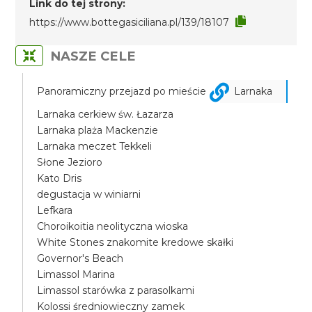
Link do tej strony:
https://www.bottegasiciliana.pl/139/18107
NASZE CELE
Panoramiczny przejazd po mieście
Larnaka
Larnaka cerkiew św. Łazarza
Larnaka plaża Mackenzie
Larnaka meczet Tekkeli
Słone Jezioro
Kato Dris
degustacja w winiarni
Lefkara
Choroikoitia neolityczna wioska
White Stones znakomite kredowe skałki
Governor's Beach
Limassol Marina
Limassol starówka z parasolkami
Kolossi średniowieczny zamek