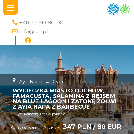
+48 33 813 90 00
info@tu1.pl
Ayia Napa
→
Cypr
WYCIECZKA MIASTO DUCHÓW,
FAMAGUSTA, SALAMINA Z REJSEM
NA BLUE LAGOON I ZATOKĘ ŻÓŁWI
Z AYIA NAPA Z BARBECUE
Cypr Północny i rejs w pakiecie
347 PLN / 80 EUR
Cena od
391 PLN / 90 EUR