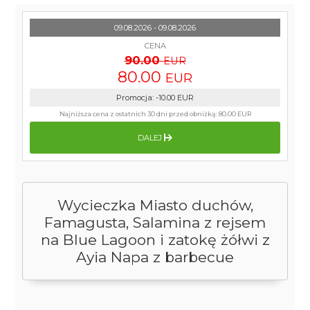
09.08.2026 - 09.08.2026
CENA
90.00
EUR
80.00
EUR
Promocja
:
-10.00
EUR
Najniższa cena z ostatnich 30 dni przed obniżką:
80.00 EUR
DALEJ
Wycieczka Miasto duchów,
Famagusta, Salamina z rejsem
na Blue Lagoon i zatokę żółwi z
Ayia Napa z barbecue