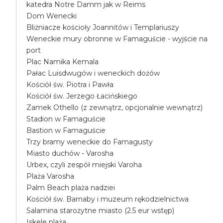
katedra Notre Damm jak w Reims
Dom Wenecki
Bliźniacze kościoły Joannitów i Templariuszy
Weneckie mury obronne w Famaguście - wyjście na
port
Plac Namika Kemala
Pałac Luisdwugów i weneckich dożów
Kościół św. Piotra i Pawła
Kościół św. Jerzego Łacińskiego
Zamek Othello (z zewnątrz, opcjonalnie wewnątrz)
Stadion w Famaguście
Bastion w Famaguście
Trzy bramy weneckie do Famagusty
Miasto duchów - Varosha
Urbex, czyli zespół miejski Varoha
Plaża Varosha
Palm Beach plaża nadziei
Kościół św. Barnaby i muzeum rękodzielnictwa
Salamina starożytne miasto (2.5 eur wstęp)
Iskele plaża