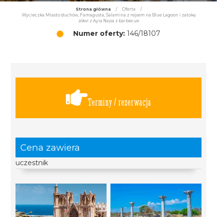
Strona główna
/
Oferta
/
Wycieczka Miasto duchów, Famagusta, Salamina z rejsem na Blue Lagoon i zatokę
żółwi z Ayia Napa z barbecue
Numer oferty:
146/18107
Terminy / rezerwacja
Cena zawiera
uczestnik