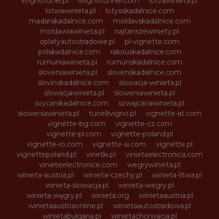
livignotunel.pl
livignotunnel.com
lotvawinieta.pl
lotwawinieta.pl
lotysskadalnice.com
madarskadalnice.com
moldavskadalnice.com
moldawiawinieta.pl
najtanszewiniety.pl
oplatyautostradowe.pl
pl-vignette.com
polskadalnice.com
rakouskadalnice.com
rumuniawinieta.pl
rumunskadalnice.com
sloveniawinieta.pl
slovenskadalnice.com
slovinskadalnice.com
slowacja-winieta.pl
slowacjawinieta.pl
sloweniawinieta.pl
svycarskadalnice.com
szwajcariawinieta.pl
słoweniawinieta.pl
tunellivigno.pl
vignette-at.com
vignette-bg.com
vignette-cz.com
vignette-pl.com
vignette-poland.pl
vignette-ro.com
vignette-si.com
vignette.pl
vignettepoland.pl
vinetki.pl
vinietaelectronica.com
vinieteelectronice.com
wegrywinieta.pl
winieta-austria.pl
winieta-czechy.pl
winieta-litwa.pl
winieta-słowacja.pl
winieta-wegry.pl
winieta-węgry.pl
winieta.org
winietaaustria.pl
winietaaustriaonline.pl
winietaautostradowa.pl
winietabulgaria.pl
winietachorwacja.pl