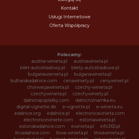
Kontakt
Usługi Internetowe
Oferta Współpracy
Polecamy:
austria-winieta.pl
austriawinieta.pl
bilet-autostradowy.pl
bilety-autostradowe.pl
bulgariawienieta.pl
bulgariawinieta.pl
bulharskadalnice.com
cenawiniety.pl
cenywiniet.pl
chorwacjawinieta.pl
czechy-winieta.pl
czechywinieta.pl
czechywiniety.pl
dalnicnipoplatky.com
dalnicniznamka.eu
digital-vignette.de
e-vignette.pl
e-winieta.eu
edalnice.org
edalnice.pl
electronicavinieta.com
electroniceviniete.com
estoniawinieta.pl
estonskadalnice.com
ewinieta.pl
info365.pl
litvadalnice.com
litwa-winieta.pl
litwawinieta.pl