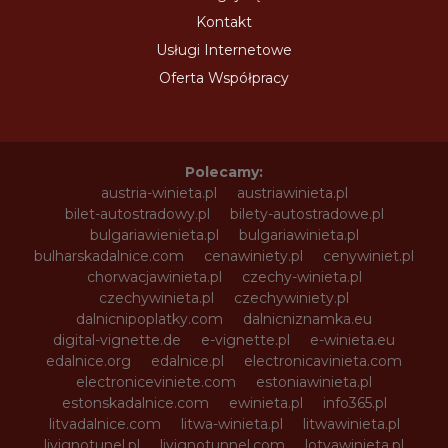
Kontakt
Usługi Internetowe
Oferta Współpracy
Polecamy:
austria-winieta.pl
austriawinieta.pl
bilet-autostradowy.pl
bilety-autostradowe.pl
bulgariawienieta.pl
bulgariawinieta.pl
bulharskadalnice.com
cenawiniety.pl
cenywiniet.pl
chorwacjawinieta.pl
czechy-winieta.pl
czechywinieta.pl
czechywiniety.pl
dalnicnipoplatky.com
dalnicniznamka.eu
digital-vignette.de
e-vignette.pl
e-winieta.eu
edalnice.org
edalnice.pl
electronicavinieta.com
electroniceviniete.com
estoniawinieta.pl
estonskadalnice.com
ewinieta.pl
info365.pl
litvadalnice.com
litwa-winieta.pl
litwawinieta.pl
livignotunel.pl
livignotunnel.com
lotvawinieta.pl