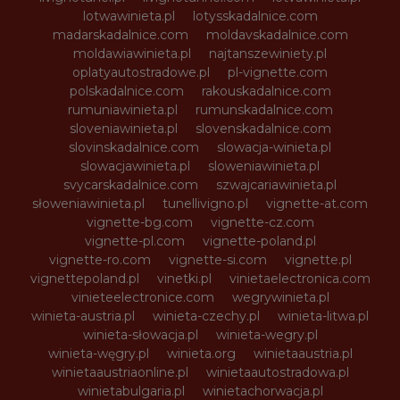
lotwawinieta.pl
lotysskadalnice.com
madarskadalnice.com
moldavskadalnice.com
moldawiawinieta.pl
najtanszewiniety.pl
oplatyautostradowe.pl
pl-vignette.com
polskadalnice.com
rakouskadalnice.com
rumuniawinieta.pl
rumunskadalnice.com
sloveniawinieta.pl
slovenskadalnice.com
slovinskadalnice.com
slowacja-winieta.pl
slowacjawinieta.pl
sloweniawinieta.pl
svycarskadalnice.com
szwajcariawinieta.pl
słoweniawinieta.pl
tunellivigno.pl
vignette-at.com
vignette-bg.com
vignette-cz.com
vignette-pl.com
vignette-poland.pl
vignette-ro.com
vignette-si.com
vignette.pl
vignettepoland.pl
vinetki.pl
vinietaelectronica.com
vinieteelectronice.com
wegrywinieta.pl
winieta-austria.pl
winieta-czechy.pl
winieta-litwa.pl
winieta-słowacja.pl
winieta-wegry.pl
winieta-węgry.pl
winieta.org
winietaaustria.pl
winietaaustriaonline.pl
winietaautostradowa.pl
winietabulgaria.pl
winietachorwacja.pl