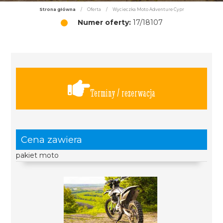
Strona główna
/
Oferta
/
Wycieczka Moto Adventure Cypr
Numer oferty:
17/18107
Terminy / rezerwacja
Cena zawiera
pakiet moto