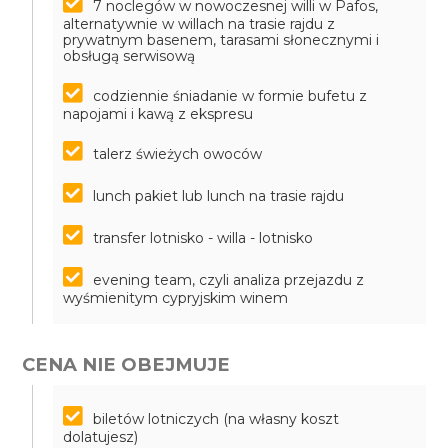
7 noclegów w nowoczesnej willi w Pafos,
alternatywnie w willach na trasie rajdu z
prywatnym basenem, tarasami słonecznymi i
obsługą serwisową
codziennie śniadanie w formie bufetu z
napojami i kawą z ekspresu
talerz świeżych owoców
lunch pakiet lub lunch na trasie rajdu
transfer lotnisko - willa - lotnisko
evening team, czyli analiza przejazdu z
wyśmienitym cypryjskim winem
CENA NIE OBEJMUJE
biletów lotniczych (na własny koszt
dolatujesz)