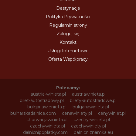
Destynacje
Polityka Prywatności
Regulamin strony
Zaloguj się
Kontakt
Usługi Internetowe
Oferta Współpracy
Polecamy:
austria-winieta.pl
austriawinieta.pl
bilet-autostradowy.pl
bilety-autostradowe.pl
bulgariawienieta.pl
bulgariawinieta.pl
bulharskadalnice.com
cenawiniety.pl
cenywiniet.pl
chorwacjawinieta.pl
czechy-winieta.pl
czechywinieta.pl
czechywiniety.pl
dalnicnipoplatky.com
dalnicniznamka.eu