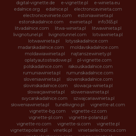
digital-vignette.de
e-vignette.pl
e-winieta.eu
edalnice.org
edalnice.pl
electronicavinieta.com
electroniceviniete.com
estoniawinieta.pl
estonskadalnice.com
ewinieta.pl
info365.pl
litvadalnice.com
litwa-winieta.pl
litwawinieta.pl
livignotunel.pl
livignotunnel.com
lotvawinieta.pl
lotwawinieta.pl
lotysskadalnice.com
madarskadalnice.com
moldavskadalnice.com
moldawiawinieta.pl
najtanszewiniety.pl
oplatyautostradowe.pl
pl-vignette.com
polskadalnice.com
rakouskadalnice.com
rumuniawinieta.pl
rumunskadalnice.com
sloveniawinieta.pl
slovenskadalnice.com
slovinskadalnice.com
slowacja-winieta.pl
slowacjawinieta.pl
sloweniawinieta.pl
svycarskadalnice.com
szwajcariawinieta.pl
słoweniawinieta.pl
tunellivigno.pl
vignette-at.com
vignette-bg.com
vignette-cz.com
vignette-pl.com
vignette-poland.pl
vignette-ro.com
vignette-si.com
vignette.pl
vignettepoland.pl
vinetki.pl
vinietaelectronica.com