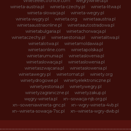
vinieteelectronice.com
wegrywinieta.pl
winieta-austria.pl
winieta-czechy.pl
winieta-litwa.pl
winieta-słowacja.pl
winieta-wegry.pl
winieta-węgry.pl
winieta.org
winietaaustria.pl
winietaaustriaonline.pl
winietaautostradowa.pl
winietabulgaria.pl
winietachorwacja.pl
winietaczechy.pl
winietaestonia.pl
winietalitwa.pl
winietalotwa.pl
winietamoldawia.pl
winietaonline.com
winietapolska.pl
winietarumunia.pl
winietaslovenia.pl
winietaslowacja.pl
winietaslowenia.pl
winietaszwajcaria.pl
winietasłowenia.pl
winietawegry.pl
winietomat.pl
winiety.org
winietydrogowe.pl
winietyelektroniczne.pl
winietyestonia.pl
winietywegry.pl
winietyzagraniczne.pl
winietyzakup.pl
węgry-winieta.pl
xn--sowacja-njb.org.pl
xn--soweniawinieta-gnc.pl
xn--wgry-winieta-4vb.pl
xn--winieta-sowacja-7sc.pl
xn--winieta-wgry-dwb.pl