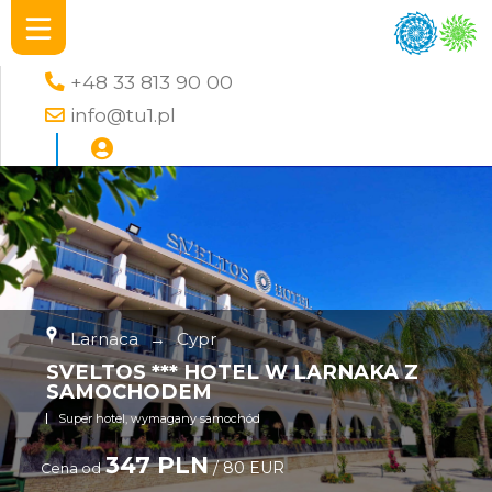
+48 33 813 90 00
info@tu1.pl
Larnaca
→
Cypr
SVELTOS *** HOTEL W LARNAKA Z
SAMOCHODEM
Super hotel, wymagany samochód
347 PLN
/ 80 EUR
Cena od