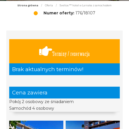
Strona główna
/
Oferta
/
Sveltos *** hotel w Larnaka z samochodem
Numer oferty:
176/18107
Terminy / rezerwacja
Brak aktualnych terminów!
Cena zawiera
Pokój 2 osobowy ze śniadaniem
Samochód 4 osobowy