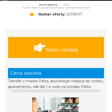
Strona główna
/
Oferta
/
Transfer Pafos miasto dowolne miejsce - Lotnisko Pafos 1-3 osób
Numer oferty:
20/18107
Terminy / rezerwacja
Cena zawiera
Transfer z miasta Pafos, dowolnego miejsca np. hotelu,
apartamentu, willi dla 1-4 osób na lotnisko Pafos