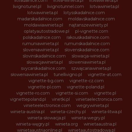
litvadalnice.com
litwa-winieta.pl
litwawinieta.pl
livignotunel.pl
livignotunnel.com
lotvawinieta.pl
lotwawinieta.pl
lotysskadalnice.com
madarskadalnice.com
moldavskadalnice.com
moldawiawinieta.pl
najtanszewiniety.pl
oplatyautostradowe.pl
pl-vignette.com
polskadalnice.com
rakouskadalnice.com
rumuniawinieta.pl
rumunskadalnice.com
sloveniawinieta.pl
slovenskadalnice.com
slovinskadalnice.com
slowacja-winieta.pl
slowacjawinieta.pl
sloweniawinieta.pl
svycarskadalnice.com
szwajcariawinieta.pl
słoweniawinieta.pl
tunellivigno.pl
vignette-at.com
vignette-bg.com
vignette-cz.com
vignette-pl.com
vignette-poland.pl
vignette-ro.com
vignette-si.com
vignette.pl
vignettepoland.pl
vinetki.pl
vinietaelectronica.com
vinieteelectronice.com
wegrywinieta.pl
winieta-austria.pl
winieta-czechy.pl
winieta-litwa.pl
winieta-słowacja.pl
winieta-wegry.pl
winieta-węgry.pl
winieta.org
winietaaustria.pl
winietaaustriaonline.pl
winietaautostradowa.pl