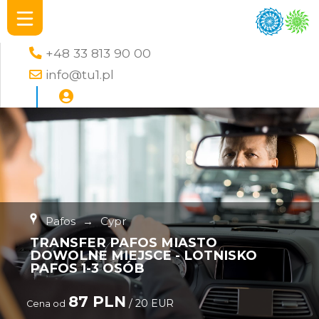
+48 33 813 90 00
info@tu1.pl
Pafos
→
Cypr
TRANSFER PAFOS MIASTO
DOWOLNE MIEJSCE - LOTNISKO
PAFOS 1-3 OSÓB
87 PLN
/ 20 EUR
Cena od