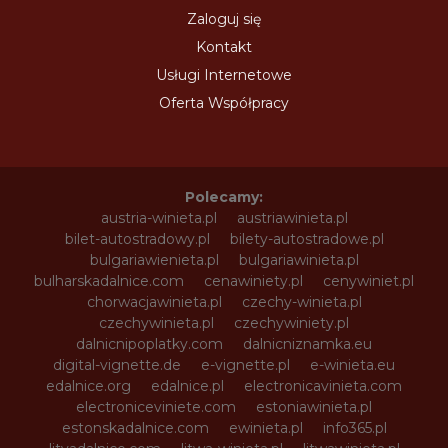
Zaloguj się
Kontakt
Usługi Internetowe
Oferta Współpracy
Polecamy:
austria-winieta.pl
austriawinieta.pl
bilet-autostradowy.pl
bilety-autostradowe.pl
bulgariawienieta.pl
bulgariawinieta.pl
bulharskadalnice.com
cenawiniety.pl
cenywiniet.pl
chorwacjawinieta.pl
czechy-winieta.pl
czechywinieta.pl
czechywiniety.pl
dalnicnipoplatky.com
dalnicniznamka.eu
digital-vignette.de
e-vignette.pl
e-winieta.eu
edalnice.org
edalnice.pl
electronicavinieta.com
electroniceviniete.com
estoniawinieta.pl
estonskadalnice.com
ewinieta.pl
info365.pl