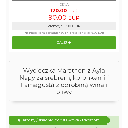
CENA
120.00
EUR
90.00
EUR
Promocja
:
-30.00
EUR
Najniższa cena z ostatnich 30 dni przed obniżką:
75.00 EUR
DALEJ
Wycieczka Marathon z Ayia
Napy za srebrem, koronkami i
Famagustą z odrobiną wina i
oliwy
1) Terminy / składniki podstawowe / transport