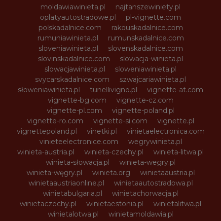
moldawiawinieta.pl
najtanszewiniety.pl
oplatyautostradowe.pl
pl-vignette.com
polskadalnice.com
rakouskadalnice.com
rumuniawinieta.pl
rumunskadalnice.com
sloveniawinieta.pl
slovenskadalnice.com
slovinskadalnice.com
slowacja-winieta.pl
slowacjawinieta.pl
sloweniawinieta.pl
svycarskadalnice.com
szwajcariawinieta.pl
słoweniawinieta.pl
tunellivigno.pl
vignette-at.com
vignette-bg.com
vignette-cz.com
vignette-pl.com
vignette-poland.pl
vignette-ro.com
vignette-si.com
vignette.pl
vignettepoland.pl
vinetki.pl
vinietaelectronica.com
vinieteelectronice.com
wegrywinieta.pl
winieta-austria.pl
winieta-czechy.pl
winieta-litwa.pl
winieta-słowacja.pl
winieta-wegry.pl
winieta-węgry.pl
winieta.org
winietaaustria.pl
winietaaustriaonline.pl
winietaautostradowa.pl
winietabulgaria.pl
winietachorwacja.pl
winietaczechy.pl
winietaestonia.pl
winietalitwa.pl
winietalotwa.pl
winietamoldawia.pl