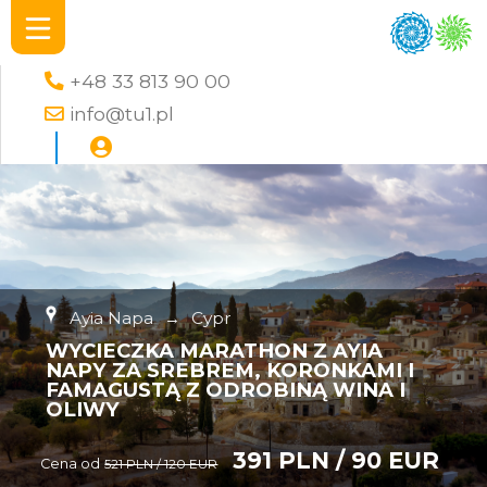
+48 33 813 90 00
info@tu1.pl
Ayia Napa
→
Cypr
WYCIECZKA MARATHON Z AYIA
NAPY ZA SREBREM, KORONKAMI I
FAMAGUSTĄ Z ODROBINĄ WINA I
OLIWY
391 PLN / 90 EUR
Cena od
521 PLN / 120 EUR