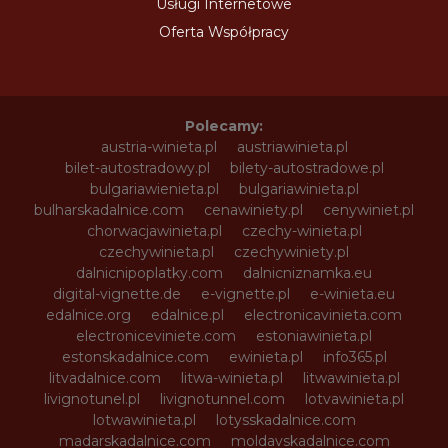
Usługi Internetowe
Oferta Współpracy
Polecamy:
austria-winieta.pl
austriawinieta.pl
bilet-autostradowy.pl
bilety-autostradowe.pl
bulgariawienieta.pl
bulgariawinieta.pl
bulharskadalnice.com
cenawiniety.pl
cenywiniet.pl
chorwacjawinieta.pl
czechy-winieta.pl
czechywinieta.pl
czechywiniety.pl
dalnicnipoplatky.com
dalnicniznamka.eu
digital-vignette.de
e-vignette.pl
e-winieta.eu
edalnice.org
edalnice.pl
electronicavinieta.com
electroniceviniete.com
estoniawinieta.pl
estonskadalnice.com
ewinieta.pl
info365.pl
litvadalnice.com
litwa-winieta.pl
litwawinieta.pl
livignotunel.pl
livignotunnel.com
lotvawinieta.pl
lotwawinieta.pl
lotysskadalnice.com
madarskadalnice.com
moldavskadalnice.com