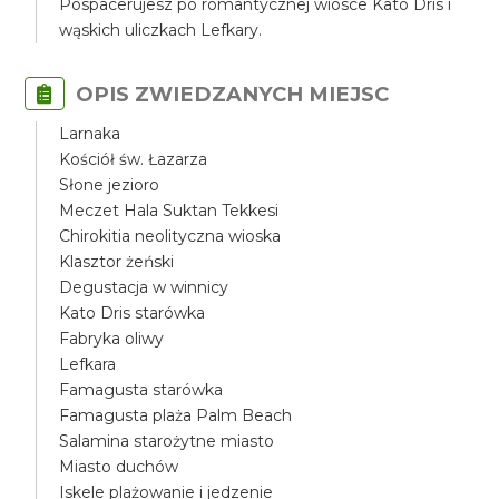
Pospacerujesz po romantycznej wiosce Kato Dris i
wąskich uliczkach Lefkary.
OPIS ZWIEDZANYCH MIEJSC
Larnaka
Kościół św. Łazarza
Słone jezioro
Meczet Hala Suktan Tekkesi
Chirokitia neolityczna wioska
Klasztor żeński
Degustacja w winnicy
Kato Dris starówka
Fabryka oliwy
Lefkara
Famagusta starówka
Famagusta plaża Palm Beach
Salamina starożytne miasto
Miasto duchów
Iskele plażowanie i jedzenie