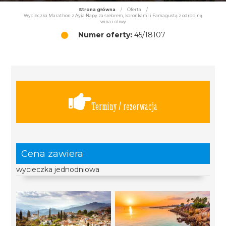
Strona główna
/
Oferta
/
Wycieczka Marathon z Ayia Napy za srebrem, koronkami i Famagustą z odrobiną
wina i oliwy
Numer oferty:
45/18107
Terminy / rezerwacja
Cena zawiera
wycieczka jednodniowa