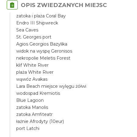
OPIS ZWIEDZANYCH MIEJSC
zatoka i plaża Coral Bay
Endro III Shipwreck
Sea Caves
St. Georges port
Agios Georgios Bazylika
widok na wyspę Geronisos
nekropolie Meletis Forest
klif White River
plaża White River
wąwóz Avakas
Lara Beach miejsce wylęgu żółwi
wodospad Kremiotis
Blue Lagoon
zatoka Manolis
zatoka Amfiteatr
łaźnie Afrodyty (10eur)
port Latchi