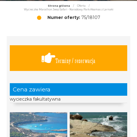
Strona główna
/
Oferta
/
Wycieczka Marathon Jeep Safari - Narodowy Park Akamas z Larnaki
Numer oferty:
75/18107
Terminy / rezerwacja
Cena zawiera
wycieczka fakultatywna