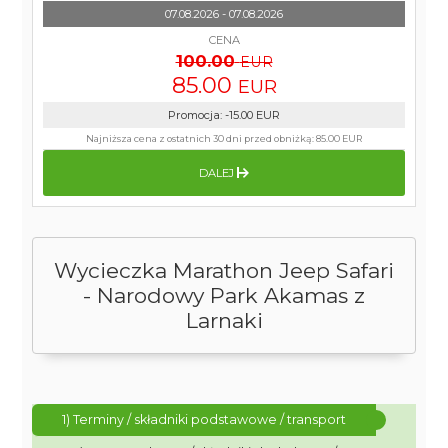
07.08.2026 - 07.08.2026
CENA
100.00
EUR
85.00
EUR
Promocja
:
-15.00
EUR
Najniższa cena z ostatnich 30 dni przed obniżką:
85.00 EUR
DALEJ
Wycieczka Marathon Jeep Safari
- Narodowy Park Akamas z
Larnaki
1) Terminy / składniki podstawowe / transport