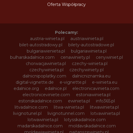
Oferta Współpracy
Polecamy:
austria-winieta.pl
austriawinieta.pl
bilet-autostradowy.pl
bilety-autostradowe.pl
bulgariawienieta.pl
bulgariawinieta.pl
bulharskadalnice.com
cenawiniety.pl
cenywiniet.pl
chorwacjawinieta.pl
czechy-winieta.pl
czechywinieta.pl
czechywiniety.pl
dalnicnipoplatky.com
dalnicniznamka.eu
digital-vignette.de
e-vignette.pl
e-winieta.eu
edalnice.org
edalnice.pl
electronicavinieta.com
electroniceviniete.com
estoniawinieta.pl
estonskadalnice.com
ewinieta.pl
info365.pl
litvadalnice.com
litwa-winieta.pl
litwawinieta.pl
livignotunel.pl
livignotunnel.com
lotvawinieta.pl
lotwawinieta.pl
lotysskadalnice.com
madarskadalnice.com
moldavskadalnice.com
moldawiawinieta.pl
najtanszewiniety.pl