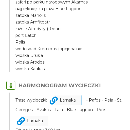
safari po parku narodowym Akamas
najpiękniejsza plaża Blue Lagoon
zatoka Manolis
zatoka Amfiteatr
łaźnie Afrodyty (10eur)
port Latchi
Polis
wodospad Kremiotis (opcjonalnie)
wioska Drusia
wioska Arodes
wioska Katikas
HARMONOGRAM WYCIECZKI
Trasa wycieczki:
Larnaka
- Pafos - Peia - St.
Georges - Avakas - Lara - Blue Lagoon - Polis -
Larnaka