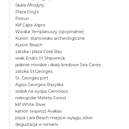
Skała Afrodyty
Plaża Dog's
Pisouri
Klif Cape Aspro
Wioska Templariuszy (opcjonalnie)
Kurion stanowisko archeologiczne
Kurion Beach
zatoka i plaża Coral Bay
wrak Endro III Shipwreck
jaskinie morskie i skały kredowe Sea Caves
zatoka St.Georges
St. Georges port
Agios Georgios Bazylika
widok na wyspę Geronisos
nekropolie Meletis Forest
klif White River
kanion (wąwóz) Avakas
plaża Lara Beach miejsce wylęgu żółwi
degustacja w winiarni