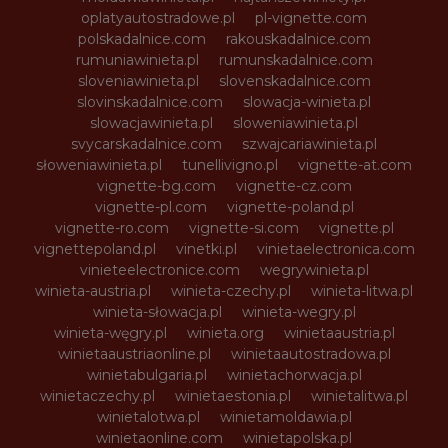
oplatyautostradowe.pl
pl-vignette.com
polskadalnice.com
rakouskadalnice.com
rumuniawinieta.pl
rumunskadalnice.com
sloveniawinieta.pl
slovenskadalnice.com
slovinskadalnice.com
slowacja-winieta.pl
slowacjawinieta.pl
sloweniawinieta.pl
svycarskadalnice.com
szwajcariawinieta.pl
słoweniawinieta.pl
tunellivigno.pl
vignette-at.com
vignette-bg.com
vignette-cz.com
vignette-pl.com
vignette-poland.pl
vignette-ro.com
vignette-si.com
vignette.pl
vignettepoland.pl
vinetki.pl
vinietaelectronica.com
vinieteelectronice.com
wegrywinieta.pl
winieta-austria.pl
winieta-czechy.pl
winieta-litwa.pl
winieta-słowacja.pl
winieta-wegry.pl
winieta-węgry.pl
winieta.org
winietaaustria.pl
winietaaustriaonline.pl
winietaautostradowa.pl
winietabulgaria.pl
winietachorwacja.pl
winietaczechy.pl
winietaestonia.pl
winietalitwa.pl
winietalotwa.pl
winietamoldawia.pl
winietaonline.com
winietapolska.pl