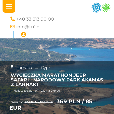
+48 33 813 90 00
info@tu1.pl
Larnaca
→
Cypr
WYCIECZKA MARATHON JEEP
SAFARI - NARODOWY PARK AKAMAS
Z LARNAKI
Najlepsze safari off-road na Cyprze
369 PLN / 85
Cena od
434 PLN / 100 EUR
EUR