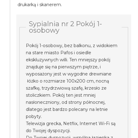
drukarką i skanerem.
Sypialnia nr 2 Pokój 1-
osobowy
Pokój 1-osobowy, bez balkonu, z widokiem
na stare miasto Pafos i osiedle
ekskluzywnych willi. Ten mniejszy pokój
znajduje się na pierwszym piętrze, i
wyposażony jest w wygodne drewniane
łóżko o rozmiarze 100x200 cm, nocną
szafkę, trzydrzwiową szafę, krzesło ze
stoliczkiem. Pokój ten jest mniej
nasłoneczniony, od strony północnej,
dlatego jest bardzo polecany na letnie
pobyty.
Telewizja grecka, Netflix, Internet Wi-Fi są
do Twojej dyspozycji.
Do Twojej dyspozycji wspólna łazienka z