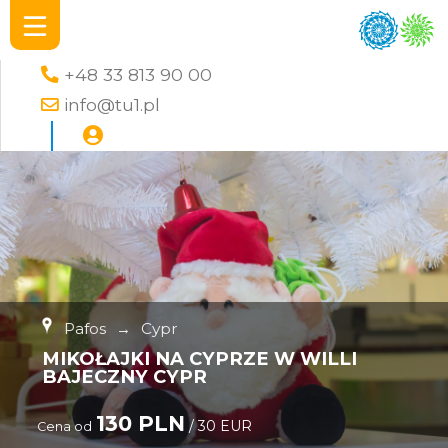
+48 33 813 90 00
info@tu1.pl
Pafos
→
Cypr
MIKOŁAJKI NA CYPRZE W WILLI
BAJECZNY CYPR
130 PLN
/ 30 EUR
Cena od