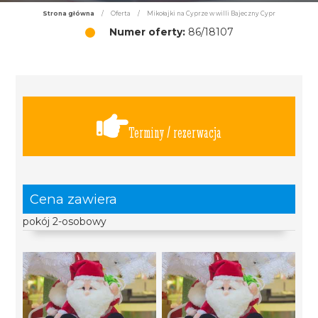
Strona główna
/
Oferta
/
Mikołajki na Cyprze w willi Bajeczny Cypr
Numer oferty:
86/18107
Terminy / rezerwacja
Cena zawiera
pokój 2-osobowy