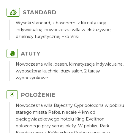
STANDARD
Wysoki standard, z basenem, z klimatyzacją
indywidualną, nowoczesna willa w eksluzywnej
dzielnicy turystycznej Exo Vrisi.
ATUTY
Nowoczesna willa, basen, klimatyzacja indywidualna,
wyposażona kuchnia, duży salon, 2 tarasy
wypoczynkowe.
POŁOŻENIE
Nowoczesna willa Bajeczny Cypr położona w pobliżu
starego miasta Pafos, niecałe 4 km od
pięciogwiazdkowego hotelu King Evelthon
położonego przy samej plaży. W pobliżu Park
Krajobrazowy z Królewskimi Grobowcami oraz