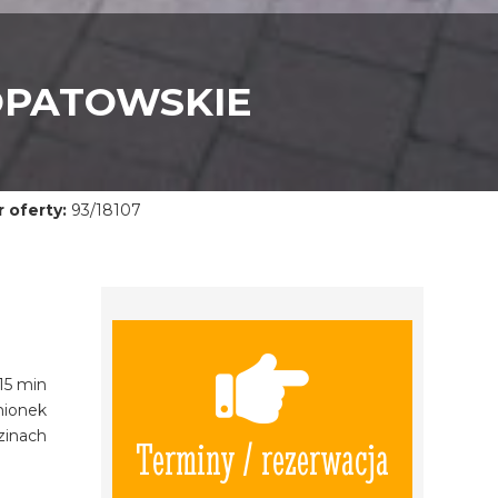
OPATOWSKIE
 oferty:
93/18107
15 min
mionek
zinach
Terminy / rezerwacja