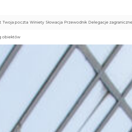
t
Twoja poczta
Winiety
Słowacja
Przewodnik
Delegacje zagraniczn
g obiektów