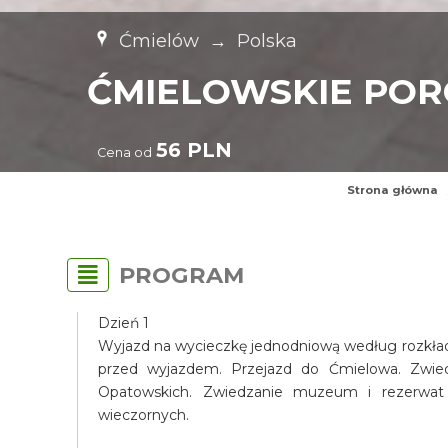
Ćmielów
→
Polska
ĆMIELOWSKIE POR
56 PLN
Cena od
Strona główna
PROGRAM
Dzień 1
Wyjazd na wycieczkę jednodniową według rozkładu
przed wyjazdem. Przejazd do Ćmielowa. Zwie
Opatowskich. Zwiedzanie muzeum i rezerwat 
wieczornych.