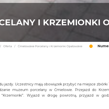
CELANY I KRZEMIONKI 
Numer
/
Oferta
/
Ćmielowskie Porcelany i Krzemionki Opatowskie
 jazdy. Uczestnicy mają obowiązek przybyć na miejsce zbiórki 
dzanie muzeum porcelany w Ćmielowie. Przejazd do Krze
“Krzemionki”. Wyjazd w drogę powrotną, przyjazd w god