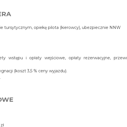
ERA
e tursytycznym, opiekę pilota (kierowcy), ubezpiecznie NNW
lety wstępu i opłaty wejściowe, opłaty rezerwacyjne, przew
nacji (koszt 3,5 % ceny wyjazdu).
.
OWE
 zł