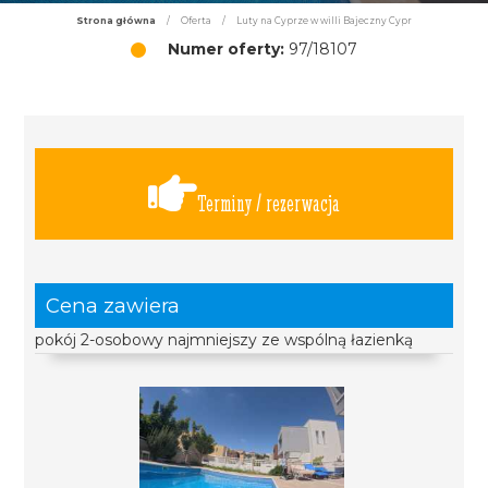
Strona główna
/
Oferta
/
Luty na Cyprze w willi Bajeczny Cypr
Numer oferty:
97/18107
Terminy / rezerwacja
Cena zawiera
pokój 2-osobowy najmniejszy ze wspólną łazienką