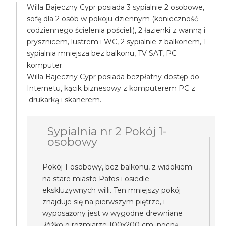
Willa Bajeczny Cypr posiada 3 sypialnie 2 osobowe,
sofę dla 2 osób w pokoju dziennym (konieczność
codziennego ścielenia pościeli), 2 łazienki z wanną i
prysznicem, lustrem i WC, 2 sypialnie z balkonem, 1
sypialnia mniejsza bez balkonu, TV SAT, PC
komputer.
Willa Bajeczny Cypr posiada bezpłatny dostęp do
Internetu, kącik biznesowy z komputerem PC z
drukarką i skanerem.
Sypialnia nr 2 Pokój 1-
osobowy
Pokój 1-osobowy, bez balkonu, z widokiem
na stare miasto Pafos i osiedle
ekskluzywnych willi. Ten mniejszy pokój
znajduje się na pierwszym piętrze, i
wyposażony jest w wygodne drewniane
łóżko o rozmiarze 100x200 cm, nocną