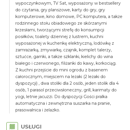
wypoczynkowym, TV Sat, wyposażony w bestsellery
do czytania, gry planszowe, karty do gry, gry
komputerowe, kino domowe, PC komputera, a także
rodzinnego stołu obiadowego ze skórzanymi
krzesłami, tworzącymi strefę do konsumpcji
posiłków, toalety dziennej z lustrem, kuchni
wyposażonej w kuchenkę elektryczną, lodówkę z
zamrażarką, zmywarkę, czajnik, komplet talerzy,
sztućce, garnki, a także szklanki, kielichy do wina
białego i czerwonego, filiżanki do kawy, korkociąg.
Z kuchni przejście do mini ogrodu z basenem
całorocznym, miejscem na leżaki (2 leżaki do
dyspozycji) , dwa stoliki dla 2 osób, jeden stolik dla 4
osób, 1 parasol przeciwsłoneczny, grill, karimaty do
yogi, letnie jacuzzi. Do dyspozycji Gości pralka
automatyczna i zewnętrzna suszarka na pranie,
prasowalnica i żelazko.
USŁUGI