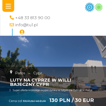
+48 33 813 90 00
info@tu1.pl
Pafos
→
Cypr
LUTY NA CYPRZE W WILLI
BAJECZNY CYPR
Super oferta krótkiego wypoczynku w lutym na Cyprze w Pafos
130 PLN / 30 EUR
Cena od
195 PLN / 45 EUR