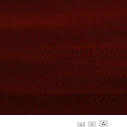
A
A
A