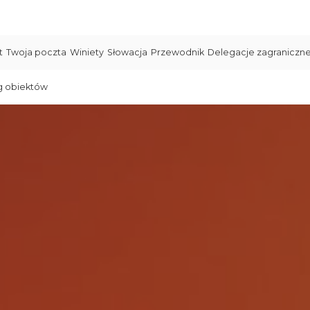
t
Twoja poczta
Winiety
Słowacja
Przewodnik
Delegacje zagraniczn
g obiektów