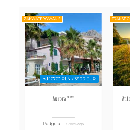
ZAKWATEROWANIE
TRANSPO
od 16763 PLN / 3900 EUR
Aurora ***
Aut
Podgora
Chorwacja