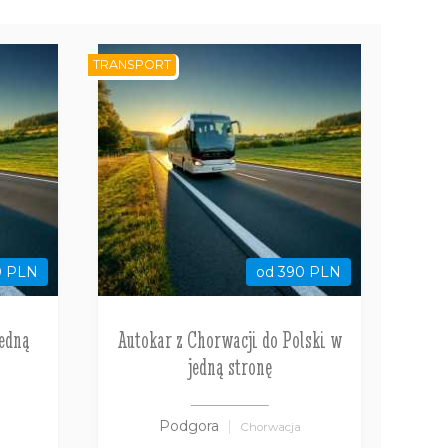
TRANSPORT
0 PLN
od 390 PLN
jedną
Autokar z Chorwacji do Polski w
jedną stronę
Podgora
Chorwacja