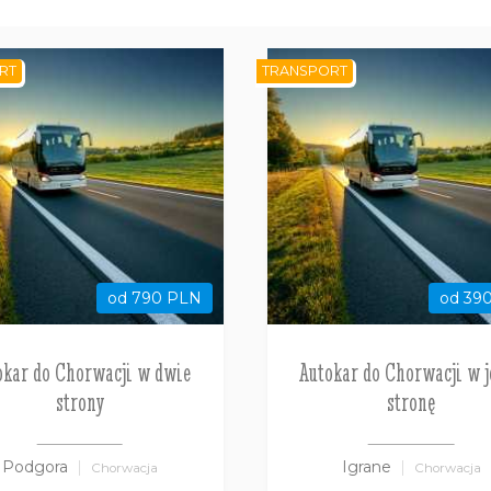
RT
TRANSPORT
od 790 PLN
od 39
okar do Chorwacji w dwie
Autokar do Chorwacji w 
strony
stronę
Podgora
Igrane
Chorwacja
Chorwacja