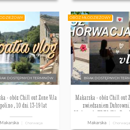
ODZIEŻOWY
OBÓZ MŁODZIEŻOWY
RAK DOSTĘPNYCH TERMINÓW
BRAK DOSTĘPNYCH TER
a - obóz Chill out Zone Vila
Makarska - obóz Chill out 
polino , 10 dni 13-19 lat
zwiedzaniem Dubrowni
Wodospady KRKA Vila Prpol
dni 12-17 lat
Makarska
Makarska
Chorwacja
Chorwacj