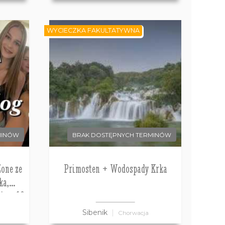
WYCIECZKA FAKULTATYWNA
MINÓW
BRAK DOSTĘPNYCH TERMINÓW
Zone ze
Primosten + Wodospady Krka
ka,
ino, 10
Sibenik
a
Chorwacja