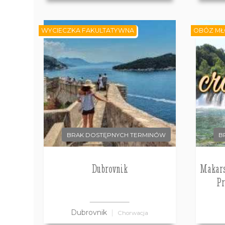
WYCIECZKA FAKULTATYWNA
OBÓZ MŁ
BRAK DOSTĘPNYCH TERMINÓW
B
Dubrovnik
Makarsk
Pr
Dubrovnik
Chorwacja