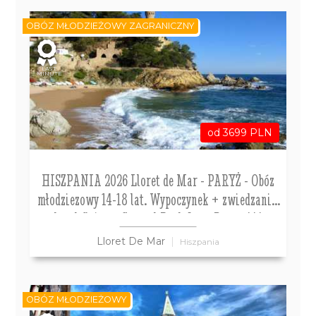
OBÓZ MŁODZIEŻOWY ZAGRANICZNY
LAST
MINUTE
od 3699 PLN
HISZPANIA 2026 Lloret de Mar - PARYŻ - Obóz
młodziezowy 14-18 lat. Wypoczynek + zwiedzanie.
hotel Guitart Central Park Aqua Resort***
Lloret De Mar
Hiszpania
OBÓZ MŁODZIEŻOWY