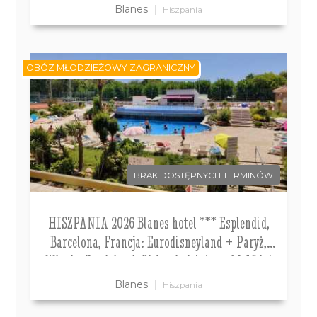
Blanes
Hiszpania
OBÓZ MŁODZIEŻOWY ZAGRANICZNY
BRAK DOSTĘPNYCH TERMINÓW
HISZPANIA 2026 Blanes hotel *** Esplendid,
Barcelona, Francja: Eurodisneyland + Paryż,
Włochy Gardaland. Obóz młodzieżowy 14-19 lat
Blanes
Hiszpania