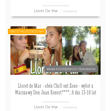
Lloret De Mar
Hiszpania
OBÓZ MŁODZIEŻOWY
BRAK DOSTĘPNYCH TERMINÓW
Lloret de Mar - obóz Chill out Zone - wylot z
Warszawy Don Juan Resort****, 8 dni 13-18 lat
Lloret De Mar
Hiszpania