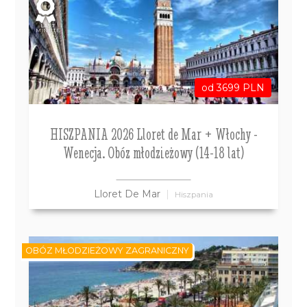
LAST
MINUTE
od 3699 PLN
HISZPANIA 2026 Lloret de Mar + Włochy -
Wenecja. Obóz młodzieżowy (14-18 lat)
Lloret De Mar
Hiszpania
OBÓZ MŁODZIEŻOWY ZAGRANICZNY