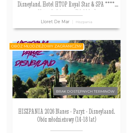
Disneyland. Hotel HTOP Royal Star & SPA ****.
Obóz młodzieżowy (14-19 lat)
Lloret De Mar
Hiszpania
OBÓZ MŁODZIEŻOWY ZAGRANICZNY
BRAK DOSTĘPNYCH TERMINÓW
HISZPANIA 2026 Blanes - Paryż - Disneylaand.
Obóz młodzieżowy (14-18 lat)