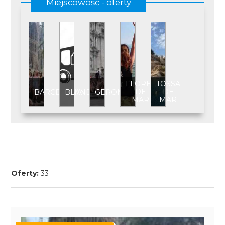
Miejscowość - oferty
LLORET
TOSSA
DE
DE
BARCELONA
BLANES
GERONA
MAR
MAR
Oferty:
33