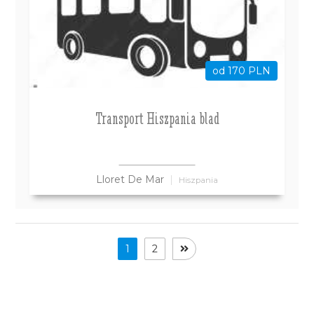
od 170 PLN
Transport Hiszpania blad
Lloret De Mar
Hiszpania
1
2