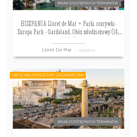
BRAK DOSTĘPNYCH TERMINÓW
HISZPANIA Lloret de Mar + Parki rozrywki-
Europa Park - Gardaland. Obóz młodzieżowy (14-
18 lat)
Lloret De Mar
Hiszpania
OBÓZ MŁODZIEŻOWY ZAGRANICZNY
BRAK DOSTĘPNYCH TERMINÓW