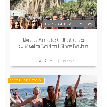
BRAK DOSTĘPNYCH TERMINÓW
Lloret de Mar - obóz Chill out Zone ze
zwiedzaniem Barcelony i Girony Don Juan
Resort****, 10 dni 13-18 lat
Lloret De Mar
Hiszpania
OBÓZ MŁODZIEŻOWY