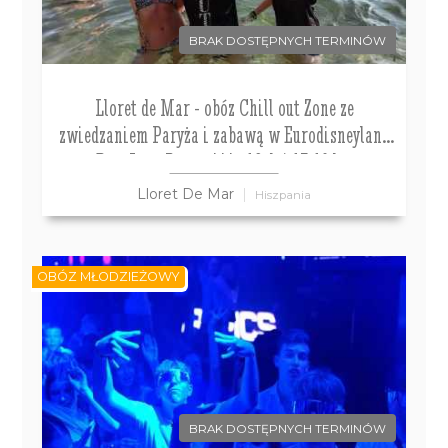
BRAK DOSTĘPNYCH TERMINÓW
Lloret de Mar - obóz Chill out Zone ze
zwiedzaniem Paryża i zabawą w Eurodisneyland
Don Juan Resort*** , 12 dni 13-19 lat
Lloret De Mar
Hiszpania
OBÓZ MŁODZIEŻOWY
BRAK DOSTĘPNYCH TERMINÓW