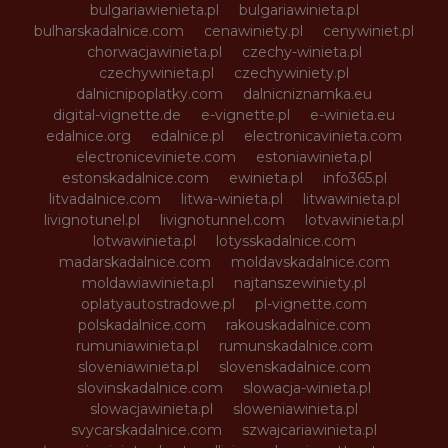
bulgariawienieta.pl
bulgariawinieta.pl
bulharskadalnice.com
cenawiniety.pl
cenywiniet.pl
chorwacjawinieta.pl
czechy-winieta.pl
czechywinieta.pl
czechywiniety.pl
dalnicnipoplatky.com
dalnicniznamka.eu
digital-vignette.de
e-vignette.pl
e-winieta.eu
edalnice.org
edalnice.pl
electronicavinieta.com
electroniceviniete.com
estoniawinieta.pl
estonskadalnice.com
ewinieta.pl
info365.pl
litvadalnice.com
litwa-winieta.pl
litwawinieta.pl
livignotunel.pl
livignotunnel.com
lotvawinieta.pl
lotwawinieta.pl
lotysskadalnice.com
madarskadalnice.com
moldavskadalnice.com
moldawiawinieta.pl
najtanszewiniety.pl
oplatyautostradowe.pl
pl-vignette.com
polskadalnice.com
rakouskadalnice.com
rumuniawinieta.pl
rumunskadalnice.com
sloveniawinieta.pl
slovenskadalnice.com
slovinskadalnice.com
slowacja-winieta.pl
slowacjawinieta.pl
sloweniawinieta.pl
svycarskadalnice.com
szwajcariawinieta.pl