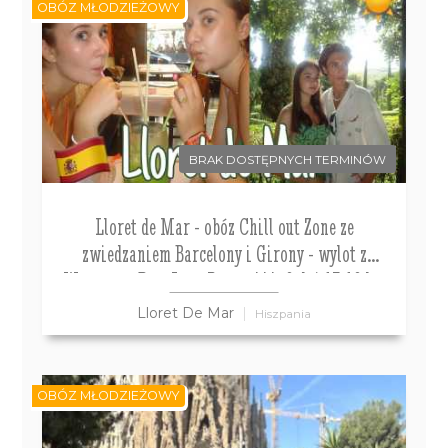
OBÓZ MŁODZIEŻOWY
BRAK DOSTĘPNYCH TERMINÓW
Lloret de Mar - obóz Chill out Zone ze
zwiedzaniem Barcelony i Girony - wylot z
Warszawy Don Juan Resort***, 8 dni 13-18 lat
Lloret De Mar
Hiszpania
OBÓZ MŁODZIEŻOWY