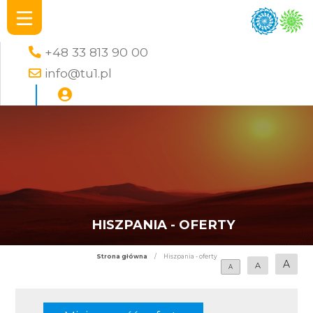
+48 33 813 90 00
info@tu1.pl
HISZPANIA - OFERTY
Strona główna
/
Hiszpania - oferty
A
A
A