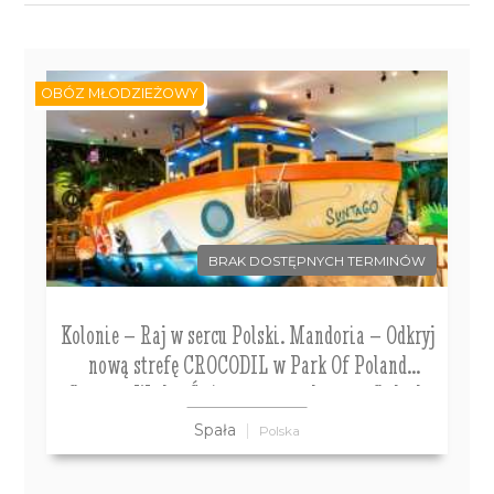
OBÓZ MŁODZIEŻOWY
BRAK DOSTĘPNYCH TERMINÓW
Kolonie – Raj w sercu Polski. Mandoria – Odkryj
nową strefę CROCODIL w Park Of Poland
Suntago Wodny Świat - super zabawa w Sadach
Klemensa także warsztat pływacki i lekcja
Spała
Polska
przetrwania. Kolonia 7-13 lat.