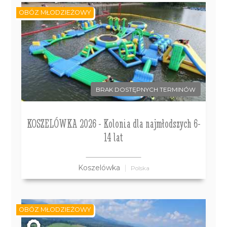
OBÓZ MŁODZIEŻOWY
BRAK DOSTĘPNYCH TERMINÓW
KOSZELÓWKA 2026 - Kolonia dla najmłodszych 6-
14 lat
Koszelówka
Polska
OBÓZ MŁODZIEŻOWY