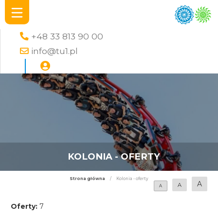
+48 33 813 90 00
info@tu1.pl
KOLONIA - OFERTY
Strona główna
/
Kolonia - oferty
A
A
A
Oferty:
7