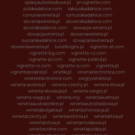
oplatyautostradowe.pl
pl-vignette.com
polskadalnice.com
rakouskadalnice.com
rumuniawinieta.pl
rumunskadalnice.com
sloveniawinieta.pl
slovenskadalnice.com
slovinskadalnice.com
slowacja-winieta.pl
slowacjawinieta.pl
sloweniawinieta.pl
svycarskadalnice.com
szwajcariawinieta.pl
słoweniawinieta.pl
tunellivigno.pl
vignette-at.com
vignette-bg.com
vignette-cz.com
vignette-pl.com
vignette-poland.pl
vignette-ro.com
vignette-si.com
vignette.pl
vignettepoland.pl
vinetki.pl
vinietaelectronica.com
vinieteelectronice.com
wegrywinieta.pl
winieta-austria.pl
winieta-czechy.pl
winieta-litwa.pl
winieta-słowacja.pl
winieta-wegry.pl
winieta-węgry.pl
winieta.org
winietaaustria.pl
winietaaustriaonline.pl
winietaautostradowa.pl
winietabulgaria.pl
winietachorwacja.pl
winietaczechy.pl
winietaestonia.pl
winietalitwa.pl
winietalotwa.pl
winietamoldawia.pl
winietaonline.com
winietapolska.pl