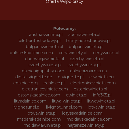
Oferta Współpracy
Polecamy:
austria-winieta.pl
austriawinieta.pl
bilet-autostradowy.pl
bilety-autostradowe.pl
bulgariawienieta.pl
bulgariawinieta.pl
bulharskadalnice.com
cenawiniety.pl
cenywiniet.pl
chorwacjawinieta.pl
czechy-winieta.pl
czechywinieta.pl
czechywiniety.pl
dalnicnipoplatky.com
dalnicniznamka.eu
digital-vignette.de
e-vignette.pl
e-winieta.eu
edalnice.org
edalnice.pl
electronicavinieta.com
electroniceviniete.com
estoniawinieta.pl
estonskadalnice.com
ewinieta.pl
info365.pl
litvadalnice.com
litwa-winieta.pl
litwawinieta.pl
livignotunel.pl
livignotunnel.com
lotvawinieta.pl
lotwawinieta.pl
lotysskadalnice.com
madarskadalnice.com
moldavskadalnice.com
moldawiawinieta.pl
najtanszewiniety.pl