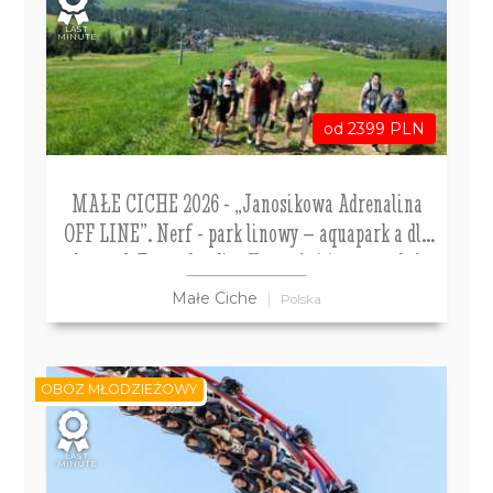
LAST
MINUTE
od 2399 PLN
MAŁE CICHE 2026 - „Janosikowa Adrenalina
OFF LINE”. Nerf - park linowy – aquapark a dla
chętnych Energylandia, Słowacja i inne atrakcje
kolonia 7 – 10 i 11 - 14 lat
Małe Ciche
Polska
OBÓZ MŁODZIEŻOWY
LAST
MINUTE