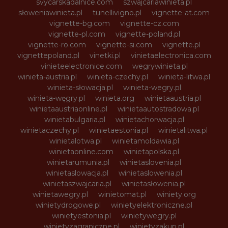
svycarskadalnice.com
szwajcariawinieta.pl
słoweniawinieta.pl
tunellivigno.pl
vignette-at.com
vignette-bg.com
vignette-cz.com
vignette-pl.com
vignette-poland.pl
vignette-ro.com
vignette-si.com
vignette.pl
vignettepoland.pl
vinetki.pl
vinietaelectronica.com
vinieteelectronice.com
wegrywinieta.pl
winieta-austria.pl
winieta-czechy.pl
winieta-litwa.pl
winieta-słowacja.pl
winieta-wegry.pl
winieta-węgry.pl
winieta.org
winietaaustria.pl
winietaaustriaonline.pl
winietaautostradowa.pl
winietabulgaria.pl
winietachorwacja.pl
winietaczechy.pl
winietaestonia.pl
winietalitwa.pl
winietalotwa.pl
winietamoldawia.pl
winietaonline.com
winietapolska.pl
winietarumunia.pl
winietaslovenia.pl
winietaslowacja.pl
winietaslowenia.pl
winietaszwajcaria.pl
winietasłowenia.pl
winietawegry.pl
winietomat.pl
winiety.org
winietydrogowe.pl
winietyelektroniczne.pl
winietyestonia.pl
winietywegry.pl
winietyzagraniczne.pl
winietyzakup.pl