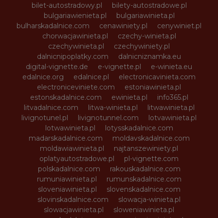
bilet-autostradowy.pl
bilety-autostradowe.pl
bulgariawienieta.pl
bulgariawinieta.pl
bulharskadalnice.com
cenawiniety.pl
cenywiniet.pl
chorwacjawinieta.pl
czechy-winieta.pl
czechywinieta.pl
czechywiniety.pl
dalnicnipoplatky.com
dalnicniznamka.eu
digital-vignette.de
e-vignette.pl
e-winieta.eu
edalnice.org
edalnice.pl
electronicavinieta.com
electroniceviniete.com
estoniawinieta.pl
estonskadalnice.com
ewinieta.pl
info365.pl
litvadalnice.com
litwa-winieta.pl
litwawinieta.pl
livignotunel.pl
livignotunnel.com
lotvawinieta.pl
lotwawinieta.pl
lotysskadalnice.com
madarskadalnice.com
moldavskadalnice.com
moldawiawinieta.pl
najtanszewiniety.pl
oplatyautostradowe.pl
pl-vignette.com
polskadalnice.com
rakouskadalnice.com
rumuniawinieta.pl
rumunskadalnice.com
sloveniawinieta.pl
slovenskadalnice.com
slovinskadalnice.com
slowacja-winieta.pl
slowacjawinieta.pl
sloweniawinieta.pl