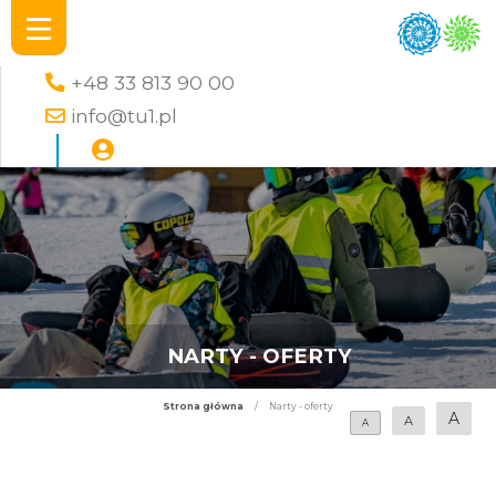
+48 33 813 90 00
info@tu1.pl
NARTY - OFERTY
Strona główna
/
Narty - oferty
A
A
A