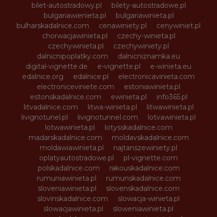
bilet-autostradowy.pl
bilety-autostradowe.pl
bulgariawienieta.pl
bulgariawinieta.pl
bulharskadalnice.com
cenawiniety.pl
cenywiniet.pl
chorwacjawinieta.pl
czechy-winieta.pl
czechywinieta.pl
czechywiniety.pl
dalnicnipoplatky.com
dalnicniznamka.eu
digital-vignette.de
e-vignette.pl
e-winieta.eu
edalnice.org
edalnice.pl
electronicavinieta.com
electroniceviniete.com
estoniawinieta.pl
estonskadalnice.com
ewinieta.pl
info365.pl
litvadalnice.com
litwa-winieta.pl
litwawinieta.pl
livignotunel.pl
livignotunnel.com
lotvawinieta.pl
lotwawinieta.pl
lotysskadalnice.com
madarskadalnice.com
moldavskadalnice.com
moldawiawinieta.pl
najtanszewiniety.pl
oplatyautostradowe.pl
pl-vignette.com
polskadalnice.com
rakouskadalnice.com
rumuniawinieta.pl
rumunskadalnice.com
sloveniawinieta.pl
slovenskadalnice.com
slovinskadalnice.com
slowacja-winieta.pl
slowacjawinieta.pl
sloweniawinieta.pl