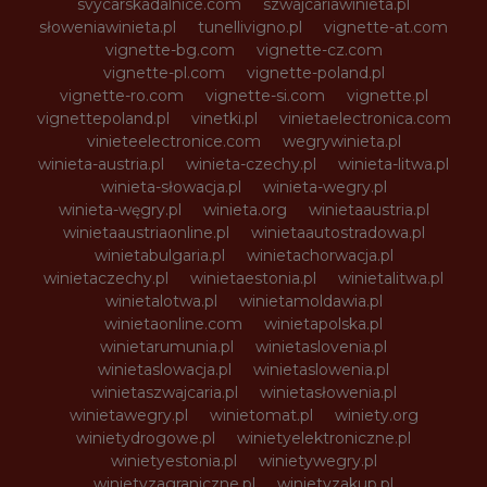
svycarskadalnice.com
szwajcariawinieta.pl
słoweniawinieta.pl
tunellivigno.pl
vignette-at.com
vignette-bg.com
vignette-cz.com
vignette-pl.com
vignette-poland.pl
vignette-ro.com
vignette-si.com
vignette.pl
vignettepoland.pl
vinetki.pl
vinietaelectronica.com
vinieteelectronice.com
wegrywinieta.pl
winieta-austria.pl
winieta-czechy.pl
winieta-litwa.pl
winieta-słowacja.pl
winieta-wegry.pl
winieta-węgry.pl
winieta.org
winietaaustria.pl
winietaaustriaonline.pl
winietaautostradowa.pl
winietabulgaria.pl
winietachorwacja.pl
winietaczechy.pl
winietaestonia.pl
winietalitwa.pl
winietalotwa.pl
winietamoldawia.pl
winietaonline.com
winietapolska.pl
winietarumunia.pl
winietaslovenia.pl
winietaslowacja.pl
winietaslowenia.pl
winietaszwajcaria.pl
winietasłowenia.pl
winietawegry.pl
winietomat.pl
winiety.org
winietydrogowe.pl
winietyelektroniczne.pl
winietyestonia.pl
winietywegry.pl
winietyzagraniczne.pl
winietyzakup.pl