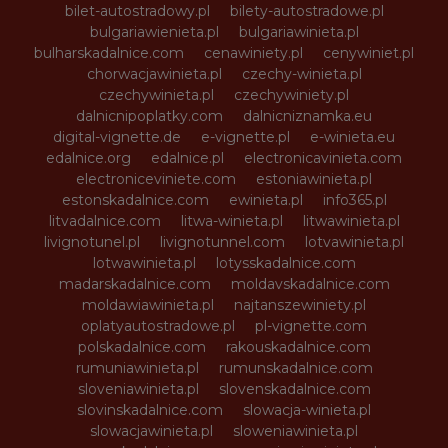
bilet-autostradowy.pl
bilety-autostradowe.pl
bulgariawienieta.pl
bulgariawinieta.pl
bulharskadalnice.com
cenawiniety.pl
cenywiniet.pl
chorwacjawinieta.pl
czechy-winieta.pl
czechywinieta.pl
czechywiniety.pl
dalnicnipoplatky.com
dalnicniznamka.eu
digital-vignette.de
e-vignette.pl
e-winieta.eu
edalnice.org
edalnice.pl
electronicavinieta.com
electroniceviniete.com
estoniawinieta.pl
estonskadalnice.com
ewinieta.pl
info365.pl
litvadalnice.com
litwa-winieta.pl
litwawinieta.pl
livignotunel.pl
livignotunnel.com
lotvawinieta.pl
lotwawinieta.pl
lotysskadalnice.com
madarskadalnice.com
moldavskadalnice.com
moldawiawinieta.pl
najtanszewiniety.pl
oplatyautostradowe.pl
pl-vignette.com
polskadalnice.com
rakouskadalnice.com
rumuniawinieta.pl
rumunskadalnice.com
sloveniawinieta.pl
slovenskadalnice.com
slovinskadalnice.com
slowacja-winieta.pl
slowacjawinieta.pl
sloweniawinieta.pl