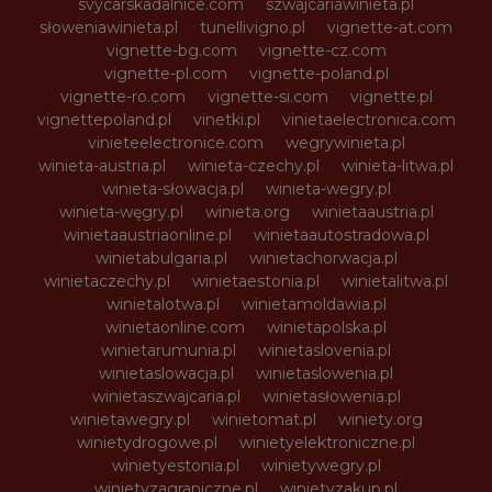
svycarskadalnice.com
szwajcariawinieta.pl
słoweniawinieta.pl
tunellivigno.pl
vignette-at.com
vignette-bg.com
vignette-cz.com
vignette-pl.com
vignette-poland.pl
vignette-ro.com
vignette-si.com
vignette.pl
vignettepoland.pl
vinetki.pl
vinietaelectronica.com
vinieteelectronice.com
wegrywinieta.pl
winieta-austria.pl
winieta-czechy.pl
winieta-litwa.pl
winieta-słowacja.pl
winieta-wegry.pl
winieta-węgry.pl
winieta.org
winietaaustria.pl
winietaaustriaonline.pl
winietaautostradowa.pl
winietabulgaria.pl
winietachorwacja.pl
winietaczechy.pl
winietaestonia.pl
winietalitwa.pl
winietalotwa.pl
winietamoldawia.pl
winietaonline.com
winietapolska.pl
winietarumunia.pl
winietaslovenia.pl
winietaslowacja.pl
winietaslowenia.pl
winietaszwajcaria.pl
winietasłowenia.pl
winietawegry.pl
winietomat.pl
winiety.org
winietydrogowe.pl
winietyelektroniczne.pl
winietyestonia.pl
winietywegry.pl
winietyzagraniczne.pl
winietyzakup.pl