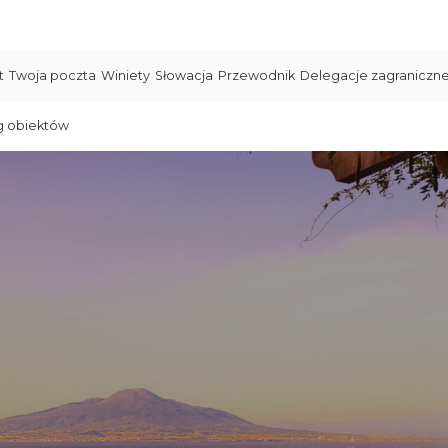
t
Twoja poczta
Winiety
Słowacja
Przewodnik
Delegacje zagraniczn
g obiektów