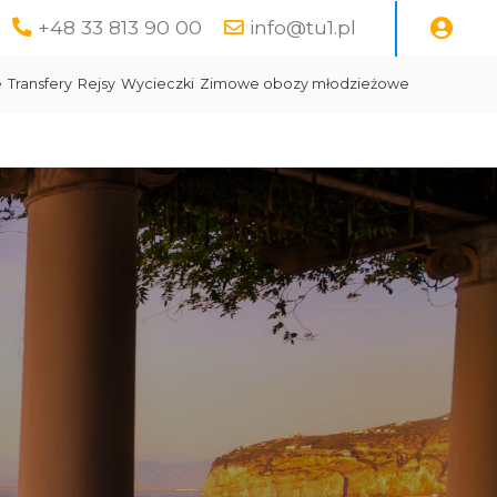
+48 33 813 90 00
info@tu1.pl
e
Transfery
Rejsy
Wycieczki
Zimowe obozy młodzieżowe