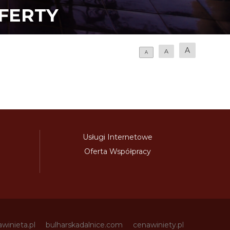
FERTY
A
A
A
Usługi Internetowe
Oferta Współpracy
awinieta.pl
bulharskadalnice.com
cenawiniety.pl