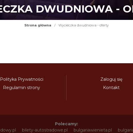
ECZKA DWUDNIOWA - O
Strona główna
/
Wycieczka dwudniowa - oferty
Polityka Prywatności
Zaloguj się
Regulamin strony
Kontakt
Polecamy:
adowy.pl
bilety-autostradowe.pl
bulgariawienieta.pl
bulgari