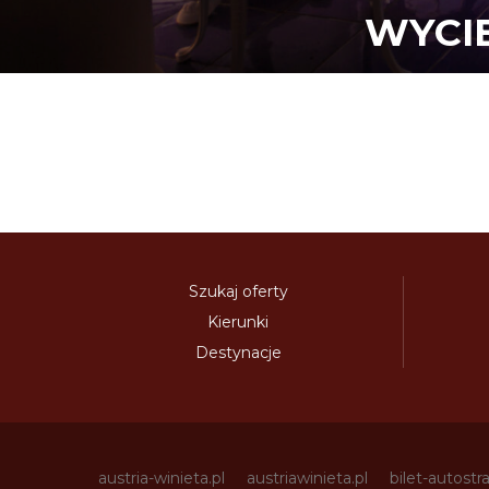
WYCI
Szukaj oferty
Kierunki
Destynacje
austria-winieta.pl
austriawinieta.pl
bilet-autostr