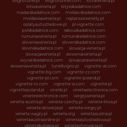
livignotunel.pl
livignotunnel.com
lotvawinieta.pl
lotwawinieta.pl
lotysskadalnice.com
madarskadalnice.com
moldavskadalnice.com
moldawiawinieta.pl
najtanszewiniety.pl
oplatyautostradowe.pl
pl-vignette.com
polskadalnice.com
rakouskadalnice.com
rumuniawinieta.pl
rumunskadalnice.com
sloveniawinieta.pl
slovenskadalnice.com
slovinskadalnice.com
slowacja-winieta.pl
slowacjawinieta.pl
sloweniawinieta.pl
svycarskadalnice.com
szwajcariawinieta.pl
słoweniawinieta.pl
tunellivigno.pl
vignette-at.com
vignette-bg.com
vignette-cz.com
vignette-pl.com
vignette-poland.pl
vignette-ro.com
vignette-si.com
vignette.pl
vignettepoland.pl
vinetki.pl
vinietaelectronica.com
vinieteelectronice.com
wegrywinieta.pl
winieta-austria.pl
winieta-czechy.pl
winieta-litwa.pl
winieta-słowacja.pl
winieta-wegry.pl
winieta-węgry.pl
winieta.org
winietaaustria.pl
winietaaustriaonline.pl
winietaautostradowa.pl
winietabulgaria.pl
winietachorwacja.pl