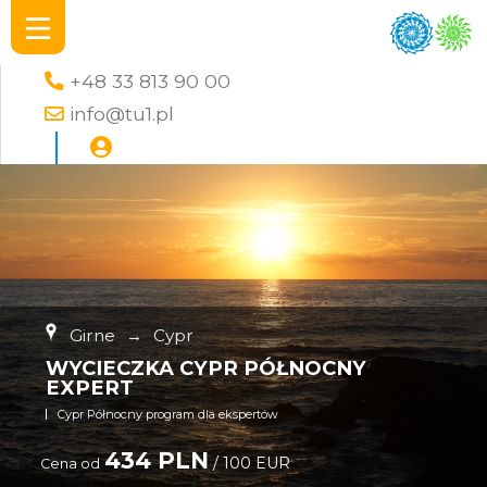
+48 33 813 90 00
info@tu1.pl
Girne
→
Cypr
WYCIECZKA CYPR PÓŁNOCNY
EXPERT
Cypr Północny program dla ekspertów
434 PLN
/ 100 EUR
Cena od