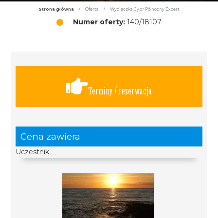
Strona główna
/
Oferta
/
Wycieczka Cypr Północny Expert
Numer oferty:
140/18107
Terminy / rezerwacja
Cena zawiera
Uczestnik