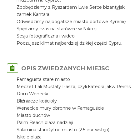
muzeum na Cyprze.
Zdobędziemy z Ryszardem Lwie Serce bizantyjski
zamek Kantara.
Odwiedzimy najbogatsze miasto portowe Kyrenię.
Spędzimy czas na starówce w Nikozji.
Sesja fotograficzna i wideo.
Poczujesz klimat najbardziej dzikiej części Cypru.
OPIS ZWIEDZANYCH MIEJSC
Famagusta stare miasto
Meczet Lali Mustafy Pasza, czyli katedra jakw Reims
Dom Wenecki
Bliźniacze kościoły
Weneckie mury obronne w Famaguście
Miasto duchów
Palm Beach plaża nadzieji
Salamina starożytne miasto (2.5 eur wstęp)
Iskele plaża