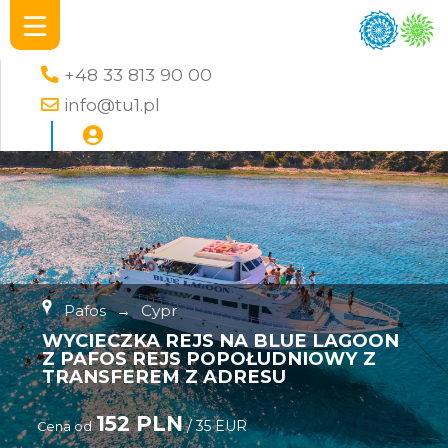
+48 33 813 90 00
info@tu1.pl
Pafos
→
Cypr
WYCIECZKA REJS NA BLUE LAGOON
Z PAFOS REJS POPOŁUDNIOWY Z
TRANSFEREM Z ADRESU
152 PLN
/ 35 EUR
Cena od