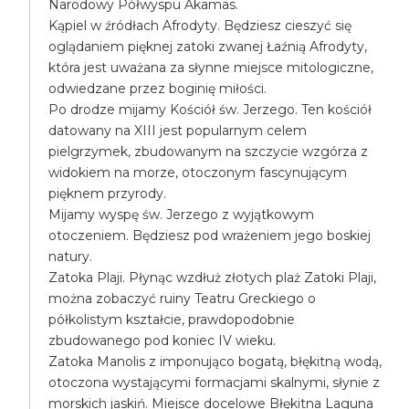
Narodowy Półwyspu Akamas.
Kąpiel w źródłach Afrodyty. Będziesz cieszyć się
oglądaniem pięknej zatoki zwanej Łaźnią Afrodyty,
która jest uważana za słynne miejsce mitologiczne,
odwiedzane przez boginię miłości.
Po drodze mijamy Kościół św. Jerzego. Ten kościół
datowany na XIII jest popularnym celem
pielgrzymek, zbudowanym na szczycie wzgórza z
widokiem na morze, otoczonym fascynującym
pięknem przyrody.
Mijamy wyspę św. Jerzego z wyjątkowym
otoczeniem. Będziesz pod wrażeniem jego boskiej
natury.
Zatoka Plaji. Płynąc wzdłuż złotych plaż Zatoki Plaji,
można zobaczyć ruiny Teatru Greckiego o
półkolistym kształcie, prawdopodobnie
zbudowanego pod koniec IV wieku.
Zatoka Manolis z imponująco bogatą, błękitną wodą,
otoczona wystającymi formacjami skalnymi, słynie z
morskich jaskiń. Miejsce docelowe Błękitna Laguna