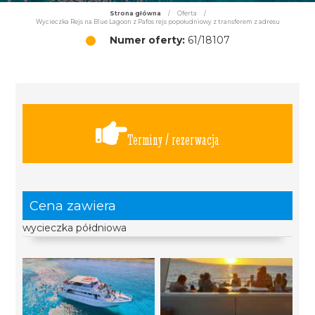
Strona główna
/
Oferta
/
Wycieczka Rejs na Blue Lagoon z Pafos rejs popołudniowy z transferem z adresu
Numer oferty:
61/18107
Terminy / rezerwacja
Cena zawiera
wycieczka półdniowa