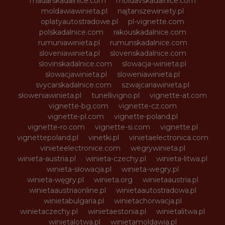
madarskadalnice.com
moldavskadalnice.com
moldawiawinieta.pl
najtanszewiniety.pl
oplatyautostradowe.pl
pl-vignette.com
polskadalnice.com
rakouskadalnice.com
rumuniawinieta.pl
rumunskadalnice.com
sloveniawinieta.pl
slovenskadalnice.com
slovinskadalnice.com
slowacja-winieta.pl
slowacjawinieta.pl
sloweniawinieta.pl
svycarskadalnice.com
szwajcariawinieta.pl
słoweniawinieta.pl
tunellivigno.pl
vignette-at.com
vignette-bg.com
vignette-cz.com
vignette-pl.com
vignette-poland.pl
vignette-ro.com
vignette-si.com
vignette.pl
vignettepoland.pl
vinetki.pl
vinietaelectronica.com
vinieteelectronice.com
wegrywinieta.pl
winieta-austria.pl
winieta-czechy.pl
winieta-litwa.pl
winieta-słowacja.pl
winieta-wegry.pl
winieta-węgry.pl
winieta.org
winietaaustria.pl
winietaaustriaonline.pl
winietaautostradowa.pl
winietabulgaria.pl
winietachorwacja.pl
winietaczechy.pl
winietaestonia.pl
winietalitwa.pl
winietalotwa.pl
winietamoldawia.pl