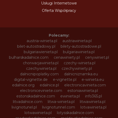
Usługi Internetowe
Oferta Współpracy
Polecamy:
austria-winieta.pl
austriawinieta.pl
bilet-autostradowy.pl
bilety-autostradowe.pl
bulgariawienieta.pl
bulgariawinieta.pl
bulharskadalnice.com
cenawiniety.pl
cenywiniet.pl
chorwacjawinieta.pl
czechy-winieta.pl
czechywinieta.pl
czechywiniety.pl
dalnicnipoplatky.com
dalnicniznamka.eu
digital-vignette.de
e-vignette.pl
e-winieta.eu
edalnice.org
edalnice.pl
electronicavinieta.com
electroniceviniete.com
estoniawinieta.pl
estonskadalnice.com
ewinieta.pl
info365.pl
litvadalnice.com
litwa-winieta.pl
litwawinieta.pl
livignotunel.pl
livignotunnel.com
lotvawinieta.pl
lotwawinieta.pl
lotysskadalnice.com